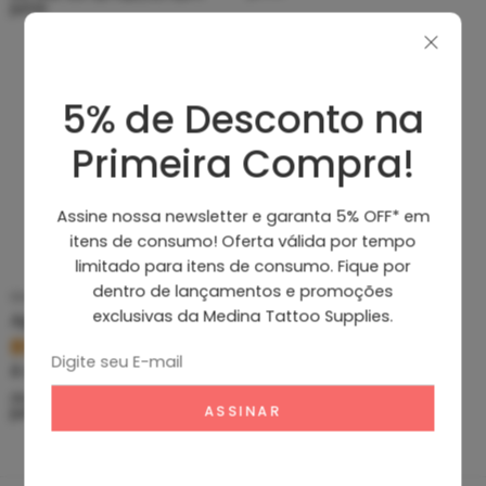
juros
5% de Desconto na
Primeira Compra!
Assine nossa newsletter e garanta 5% OFF* em
itens de consumo! Oferta válida por tempo
limitado para itens de consumo. Fique por
dentro de lançamentos e promoções
Marca:
WHITE HEAD
exclusivas da Medina Tattoo Supplies.
Aparelho de Barbear – Caixa White Head
R$
32,31
À vista no PIX
ou até
10
x de
R$
3,59
sem
juros