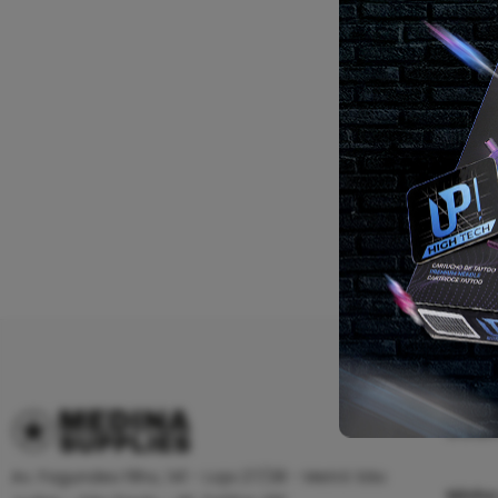
Inf
Av. Fagundes Filho, 141 - Loja 27/28 - Metrô São
Minha