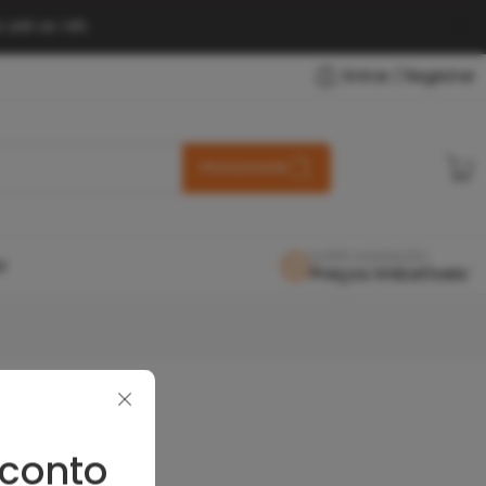
 até as 14h.
Entrar / Registrar
PESQUISAR
SUPER LIQUIDAÇÃO
O
Preços Imbatíveis
É ótimo ver você aqui!
conto
Endereço de e-mail
*