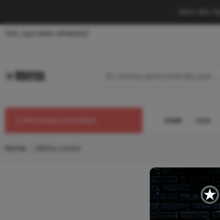
Bom dia, h
Olá, seja
bem vindo(a).
HOME
LOJA
PROCURAR CATEGORIAS
Home
Minha conta