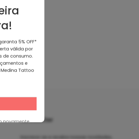
eira
Um link para definir uma nova senha será enviado para o
a!
seu endereço de e-mail.
 garanta 5% OFF*
rta válida por
ns de consumo.
Seus dados pessoais serão usados ​​para apoiar sua
ançamentos e
experiência em todo este site, para gerenciar o acesso à
 Medina Tattoo
sua conta e para outros fins descritos em nossa
política
de privacidade
.
CONFIGURAR SUA CONTA
Já tem uma conta?
Entre aqui
Newsletter
up novamente
Inscreva-se e receba nossas novidades,