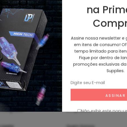
na Prim
Senha
*
Esqueceu?
Compr
Assine nossa newsletter e
em itens de consumo! Ofe
FAÇA LOGIN EM SUA CONTA
tempo limitado para ite
Fique por dentro de l
Não é um membro?
Criar uma conta
promoções exclusivas da
Supplies.
ormações
Empresa
Não exibir este pop-
 conta
Quem Somos