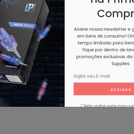
Compr
Assine nossa newsletter e
em itens de consumo! Ofe
tempo limitado para ite
Fique por dentro de l
promoções exclusivas da
Supplies.
Não exibir este pop-