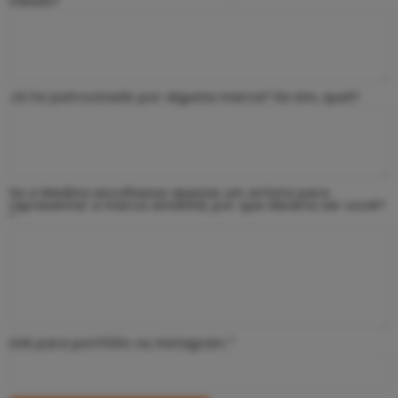
meses?
Já foi patrocinado por alguma marca? Se sim, qual?
Se a Medina escolhesse apenas um artista para
representar a marca amanhã, por que deveria ser você?
*
Link para portfólio ou Instagram *