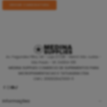
Av. Fagundes Filho, 141 - Loja 27/28 - Metrô São Judas -
São Paulo - SP, 04304-010
MEDINA SUPPLIES COMERCIO DE SUPRIMENTOS PARA
MICROPIGMENTACAO E TATUAGEM LTDA
CNPJ: 30930294/0001-11
Informações