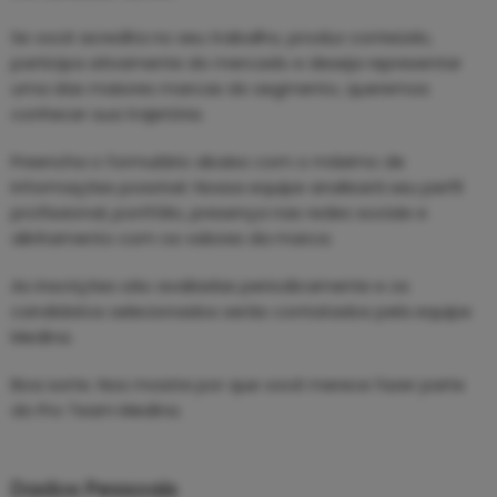
Se você acredita no seu trabalho, produz conteúdo,
participa ativamente do mercado e deseja representar
uma das maiores marcas do segmento, queremos
conhecer sua trajetória.
Preencha o formulário abaixo com o máximo de
informações possível. Nossa equipe analisará seu perfil
profissional, portfólio, presença nas redes sociais e
alinhamento com os valores da marca.
As inscrições são avaliadas periodicamente e os
candidatos selecionados serão contatados pela equipe
Medina.
Boa sorte. Nos mostre por que você merece fazer parte
do Pro Team Medina.
Dados Pessoais