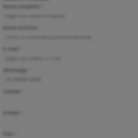
Nome completo *
Nome artístico
E-mail *
WhatsApp *
Cidade *
Estado *
País *