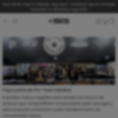
Boa tarde, hoje é Sábado. Seja bem-vindo(a)!
Agora: entrega
expressa ou Motoboy segunda!
Faça parte do Pro Team Medina
A Medina Tattoo Supplies está sempre em busca de
artistas que compartilham nossa paixão pela tatuagem,
pela evolução constante e pelo fortalecimento da
comunidade tattoo.