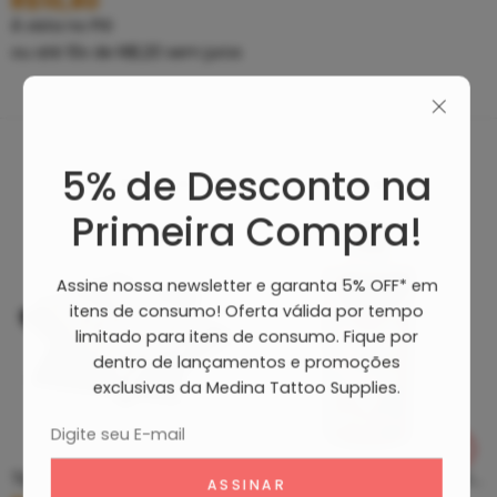
R$
10,80
À vista no PIX
ou até
10
x de
R$
1,20
sem juros
5% de Desconto na
Produtos Recomendados
Primeira Compra!
Assine nossa newsletter e garanta 5% OFF* em
itens de consumo! Oferta válida por tempo
limitado para itens de consumo. Fique por
dentro de lançamentos e promoções
exclusivas da Medina Tattoo Supplies.
Tip Curto De Aço – Ponteira De Aço
Clean Tattoo Hornet – Cleaning Tattoo