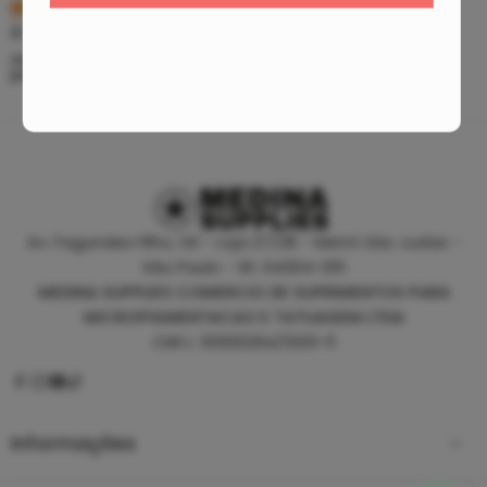
R$
5,39
R$
46,80
À vista no PIX
À vista no PIX
ou até
10
x de
R$
0,60
sem
ou até
10
x de
R$
5,20
sem
juros
juros
Av. Fagundes Filho, 141 - Loja 27/28 - Metrô São Judas -
São Paulo - SP, 04304-010
MEDINA SUPPLIES COMERCIO DE SUPRIMENTOS PARA
MICROPIGMENTACAO E TATUAGEM LTDA
CNPJ: 30930294/0001-11
Informações