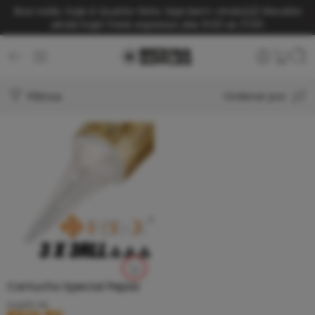
Boa noite, hoje é Quarta-feira. Seja bem-vindo(a)!
Receba
ainda hoje! Frete expresso das 9:00 as 17:00.
Filtros
Ordenar por
Cartucho Special Pepax
A partir de