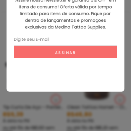
Assine nossa newsletter e garanta 5% OFF* em
itens de consumo! Oferta válida por tempo
limitado para itens de consumo. Fique por
dentro de lançamentos e promoções
Produtos Recomendados
exclusivas da Medina Tattoo Supplies.
Tip Curto De Aço – Ponteira De Aço
Clean Tattoo Hornet – Cleaning Tattoo
R$
5,39
R$
46,80
À vista no PIX
À vista no PIX
ou até
10
x de
R$
0,60
sem
ou até
10
x de
R$
5,20
sem