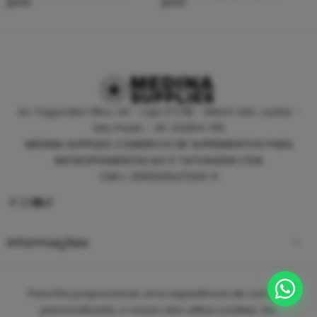
juros
juros
Av. Fagundes Filho, 141 - Loja 27/28 - Metrô São Judas -
São Paulo - SP, 04304-010
MEDINA SUPPLIES COMERCIO DE SUPRIMENTOS PARA
MICROPIGMENTACAO E TATUAGEM LTDA
CNPJ: 30930294/0001-11
Informações
Empresa
Para lhe proporcionar uma experiência de compra
personalizada, o nosso site utiliza cookies. Ao