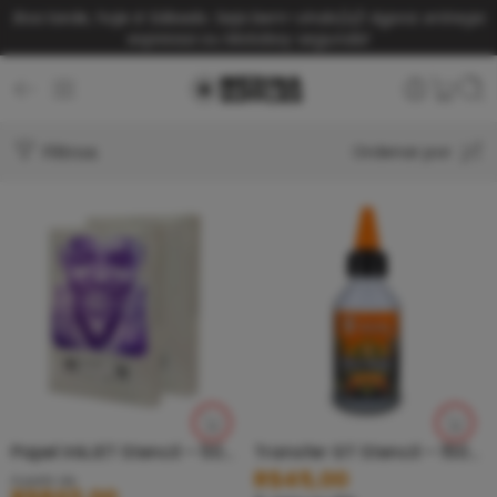
Boa tarde, hoje é Sábado. Seja bem-vindo(a)!
Agora: entrega
expressa ou Motoboy segunda!
Filtros
Ordenar por
Papel InkJET Stencil – 500 Folhas
Transfer GT Stencil – 150ML
R$
45,00
A partir de