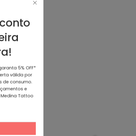
conto
eira
a!
 garanta 5% OFF*
rta válida por
ns de consumo.
ançamentos e
 Medina Tattoo