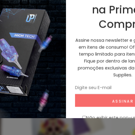
na Prim
Compr
Assine nossa newsletter e
em itens de consumo! Ofe
tempo limitado para ite
Fique por dentro de l
Produtos Recomendados
promoções exclusivas da
Supplies.
Não exibir este pop-