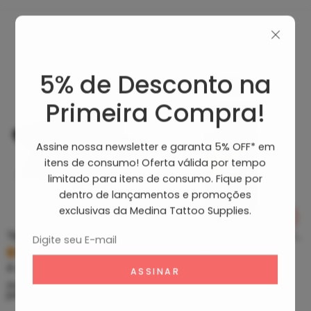
Produtos Recomendados
5% de Desconto na
Primeira Compra!
Assine nossa newsletter e garanta 5% OFF* em
itens de consumo! Oferta válida por tempo
limitado para itens de consumo. Fique por
dentro de lançamentos e promoções
exclusivas da Medina Tattoo Supplies.
Tip Curto De Aço – Ponteira De Aço
Clean Tattoo Hornet – Cleaning Tattoo
R$
5,39
R$
46,80
À vista no PIX
À vista no PIX
ou até
10
x de
R$
0,60
sem
ou até
10
x de
R$
5,20
sem
juros
juros