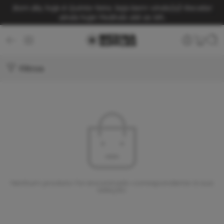
Bom dia, hoje é Quinta-feira. Seja bem-vindo(a)!
Receba
ainda hoje! Pedindo até as 14h.
Filtros
Nenhum produto foi encontrado correspondente à sua
seleção.