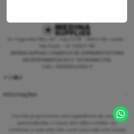
Av. Fagundes Filho, 141 - Loja 27/28 - Metrô São Judas -
São Paulo - SP, 04304-010
MEDINA SUPPLIES COMERCIO DE SUPRIMENTOS PARA
MICROPIGMENTACAO E TATUAGEM LTDA
CNPJ: 30930294/0001-11
Informações
Empresa
Para lhe proporcionar uma experiência de compra
personalizada, o nosso site utiliza cookies. Ao
continuar a usar este site, você concorda com nossa
Copyright 2025 ©
Medina Tattoo Supplies.