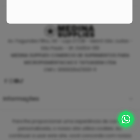
Av. Fagundes Filho, 141 - Loja 27/28 - Metrô São Judas -
São Paulo - SP, 04304-010
MEDINA SUPPLIES COMERCIO DE SUPRIMENTOS PARA
MICROPIGMENTACAO E TATUAGEM LTDA
CNPJ: 30930294/0001-11
Informações
Empresa
Para lhe proporcionar uma experiência de compra
personalizada, o nosso site utiliza cookies. Ao
continuar a usar este site, você concorda com nossa
Copyright 2025 ©
Medina Tattoo Supplies.