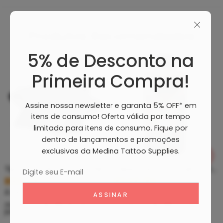
Produtos Recomendados
5% de Desconto na
Primeira Compra!
Assine nossa newsletter e garanta 5% OFF* em
itens de consumo! Oferta válida por tempo
limitado para itens de consumo. Fique por
dentro de lançamentos e promoções
exclusivas da Medina Tattoo Supplies.
Tip Curto De Aço – Ponteira De Aço
Clean Tattoo Hornet – Cleaning Tattoo
R$
5,39
R$
46,80
À vista no PIX
À vista no PIX
ou até
10
x de
R$
0,60
sem
ou até
10
x de
R$
5,20
sem
juros
juros