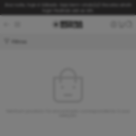
Boa noite, hoje é Sábado. Seja bem-vindo(a)!
Receba ainda
hoje! Pedindo até as 14h.
Filtros
Nenhum produto foi encontrado correspondente à sua
seleção.