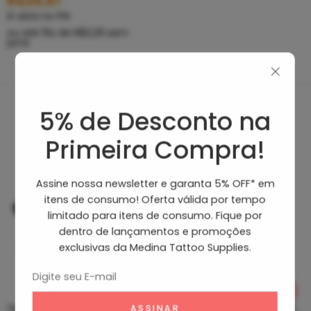
R$
29,61
À vista no PIX
ou até
10
x de
R$
3,29
sem
juros
5% de Desconto na
Produtos Recomendados
Primeira Compra!
Assine nossa newsletter e garanta 5% OFF* em
itens de consumo! Oferta válida por tempo
limitado para itens de consumo. Fique por
dentro de lançamentos e promoções
exclusivas da Medina Tattoo Supplies.
Tip Curto De Aço – Ponteira De Aço
Clean Tattoo Hornet – Cleaning Tattoo