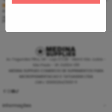
R$
5,39
R$
46,80
À vista no PIX
À vista no PIX
ou até
10
x de
R$
0,60
sem
ou até
10
x de
R$
5,20
sem
juros
juros
Av. Fagundes Filho, 141 - Loja 27/28 - Metrô São Judas -
São Paulo - SP, 04304-010
MEDINA SUPPLIES COMERCIO DE SUPRIMENTOS PARA
MICROPIGMENTACAO E TATUAGEM LTDA
CNPJ: 30930294/0001-11
Informações