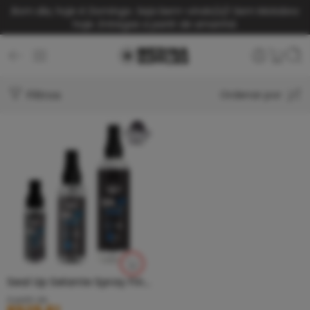
Bom dia, hoje é Domingo. Seja bem-vindo(a)!
Sem Motoboy
hoje. Entregas a partir de amanhã.
Filtros
Ordenar por
Seal Up Selante Spray Finalizador MBoah
A partir de