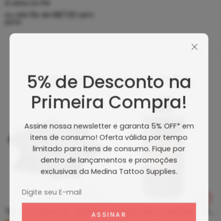
À vista no PIX
ou até
10
x de
R$
17,50
sem
juros
5% de Desconto na
Produtos Recomendados
Primeira Compra!
Assine nossa newsletter e garanta 5% OFF* em
itens de consumo! Oferta válida por tempo
limitado para itens de consumo. Fique por
dentro de lançamentos e promoções
exclusivas da Medina Tattoo Supplies.
Tip Curto De Aço – Ponteira De Aço
Clean Tattoo Hornet – Cleaning Tattoo