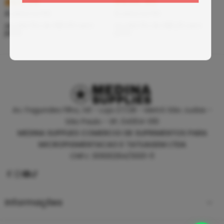
R$
5,39
R$
46,80
À vista no PIX
À vista no PIX
ou até
10
x de
R$
0,60
sem
ou até
10
x de
R$
5,20
sem
juros
juros
Av. Fagundes Filho, 141 - Loja 27/28 - Metrô São Judas -
São Paulo - SP, 04304-010
MEDINA SUPPLIES COMERCIO DE SUPRIMENTOS PARA
MICROPIGMENTACAO E TATUAGEM LTDA
CNPJ: 30930294/0001-11
Informações