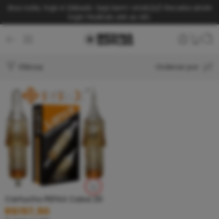
Boa noite, hoje é Sábado. Seja bem-vindo(a)!
Receba ainda
hoje! Pedindo até as 14h.
Filtros
Ordenar por
Cartucho PEPAX Caixa 20
R$
157,50