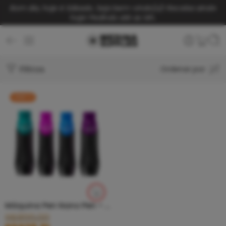
Bom dia, hoje é Sábado. Seja bem-vindo(a)!
Receba ainda
hoje! Pedindo até as 14h.
Filtros
Ordenar por
OFERTA
Máquina Pen Nano Pen – White Head
R$
899,00