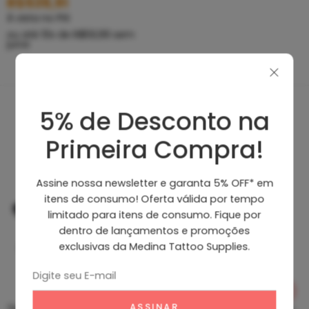
R$
539,91
À vista no PIX
ou até
10
x de
R$
59,99
sem
juros
5% de Desconto na
Produtos Recomendados
Primeira Compra!
Assine nossa newsletter e garanta 5% OFF* em
itens de consumo! Oferta válida por tempo
limitado para itens de consumo. Fique por
dentro de lançamentos e promoções
exclusivas da Medina Tattoo Supplies.