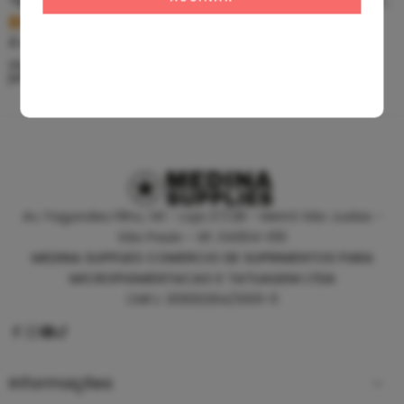
Tip Curto De Aço – Ponteira De Aço
Clean Tattoo Hornet – Cleaning Tattoo
R$
5,39
R$
46,80
À vista no PIX
À vista no PIX
ou até
10
x de
R$
0,60
sem
ou até
10
x de
R$
5,20
sem
juros
juros
Av. Fagundes Filho, 141 - Loja 27/28 - Metrô São Judas -
São Paulo - SP, 04304-010
MEDINA SUPPLIES COMERCIO DE SUPRIMENTOS PARA
MICROPIGMENTACAO E TATUAGEM LTDA
CNPJ: 30930294/0001-11
Informações