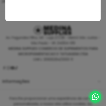
juros
juros
Av. Fagundes Filho, 141 - Loja 27/28 - Metrô São Judas -
São Paulo - SP, 04304-010
MEDINA SUPPLIES COMERCIO DE SUPRIMENTOS PARA
MICROPIGMENTACAO E TATUAGEM LTDA
CNPJ: 30930294/0001-11
Informações
Empresa
Para lhe proporcionar uma experiência de compra
personalizada, o nosso site utiliza cookies. Ao