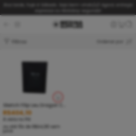
Boa tarde, hoje é Sábado. Seja bem-vindo(a)!
Agora: entrega
expressa ou Motoboy segunda!
Filtros
Ordenar por
Sketch Filip Leu Dragon Claws
R$
404,10
À vista no PIX
ou até
10
x de
R$
44,90
sem
juros