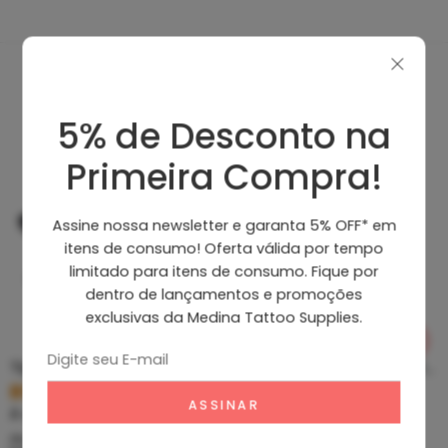
Produtos Recomendados
5% de Desconto na
Primeira Compra!
Assine nossa newsletter e garanta 5% OFF* em
itens de consumo! Oferta válida por tempo
limitado para itens de consumo. Fique por
dentro de lançamentos e promoções
exclusivas da Medina Tattoo Supplies.
Tip Curto De Aço – Ponteira De Aço
Clean Tattoo Hornet – Cleaning Tattoo
R$
5,39
R$
46,80
À vista no PIX
À vista no PIX
ou até
10
x de
R$
0,60
sem
ou até
10
x de
R$
5,20
sem