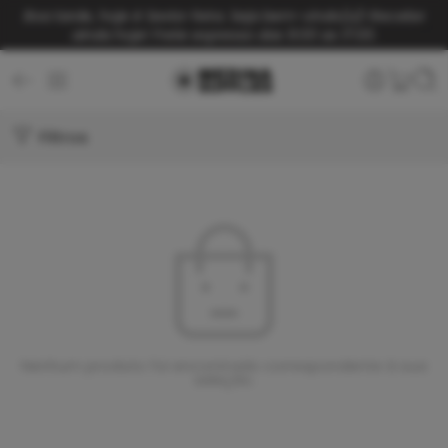
Boa tarde, hoje é Sexta-feira. Seja bem-vindo(a)!
Receba
ainda hoje! Frete expresso das 9:00 as 17:00.
Filtros
Nenhum produto foi encontrado correspondente à sua
seleção.