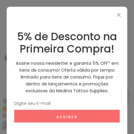
Produtos Recomendados
5% de Desconto na
Primeira Compra!
Assine nossa newsletter e garanta 5% OFF* em
itens de consumo! Oferta válida por tempo
limitado para itens de consumo. Fique por
dentro de lançamentos e promoções
exclusivas da Medina Tattoo Supplies.
Tip Curto De Aço – Ponteira De Aço
Clean Tattoo Hornet – Cleaning Tattoo
R$
5,39
R$
46,80
À vista no PIX
À vista no PIX
ou até
10
x de
R$
0,60
sem
ou até
10
x de
R$
5,20
sem
juros
juros