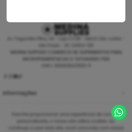
Av. Fagundes Filho, 141 - Loja 27/28 - Metrô São Judas -
São Paulo - SP, 04304-010
MEDINA SUPPLIES COMERCIO DE SUPRIMENTOS PARA
MICROPIGMENTACAO E TATUAGEM LTDA
CNPJ: 30930294/0001-11
Informações
Empresa
Para lhe proporcionar uma experiência de compra
personalizada, o nosso site utiliza cookies. Ao
continuar a usar este site, você concorda com nossa
Copyright 2025 ©
Medina Tattoo Supplies.