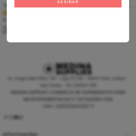
Tip Curto De Aço – Ponteira De Aço
Clean Tattoo Hornet – Cleaning Tattoo
R$
5,39
R$
46,80
À vista no PIX
À vista no PIX
ou até
10
x de
R$
0,60
sem
ou até
10
x de
R$
5,20
sem
juros
juros
Av. Fagundes Filho, 141 - Loja 27/28 - Metrô São Judas -
São Paulo - SP, 04304-010
MEDINA SUPPLIES COMERCIO DE SUPRIMENTOS PARA
MICROPIGMENTACAO E TATUAGEM LTDA
CNPJ: 30930294/0001-11
Informações