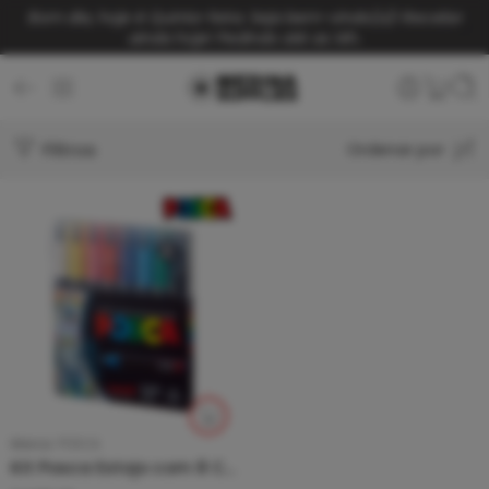
Bom dia, hoje é Quinta-feira. Seja bem-vindo(a)!
Receba
ainda hoje! Pedindo até as 14h.
Filtros
Ordenar por
Marca:
POSCA
Kit Posca Estojo com 8 Cores