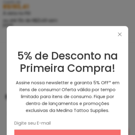
A partir de
R$
193,41
À vista no PIX
ou até
10
x de
R$
21,49
sem
juros
5% de Desconto na
Produtos Recomendados
Primeira Compra!
Assine nossa newsletter e garanta 5% OFF* em
itens de consumo! Oferta válida por tempo
limitado para itens de consumo. Fique por
dentro de lançamentos e promoções
exclusivas da Medina Tattoo Supplies.