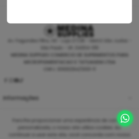
Av. Fagundes Filho, 141 - Loja 27/28 - Metrô São Judas -
São Paulo - SP, 04304-010
MEDINA SUPPLIES COMERCIO DE SUPRIMENTOS PARA
MICROPIGMENTACAO E TATUAGEM LTDA
CNPJ: 30930294/0001-11
Informações
Empresa
Para lhe proporcionar uma experiência de compra
personalizada, o nosso site utiliza cookies. Ao
continuar a usar este site, você concorda com nossa
Copyright 2025 ©
Medina Tattoo Supplies.