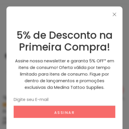
Produtos Recomendados
5% de Desconto na
Primeira Compra!
Assine nossa newsletter e garanta 5% OFF* em
itens de consumo! Oferta válida por tempo
limitado para itens de consumo. Fique por
dentro de lançamentos e promoções
exclusivas da Medina Tattoo Supplies.
Tip Curto De Aço – Ponteira De Aço
Clean Tattoo Hornet – Cleaning Tattoo
R$
5,39
R$
46,80
À vista no PIX
À vista no PIX
ou até
10
x de
R$
0,60
sem
ou até
10
x de
R$
5,20
sem
juros
juros