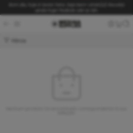
Bom dia, hoje é Sexta-feira. Seja bem-vindo(a)!
Receba
ainda hoje! Pedindo até as 14h.
Filtros
Nenhum produto foi encontrado correspondente à sua
seleção.