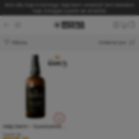
Bom dia, hoje é Domingo. Seja bem-vindo(a)!
Sem Motoboy
hoje. Entregas a partir de amanhã.
Filtros
Ordenar por
Help Derm – Suavizante Spray- The Kings INK
A partir de