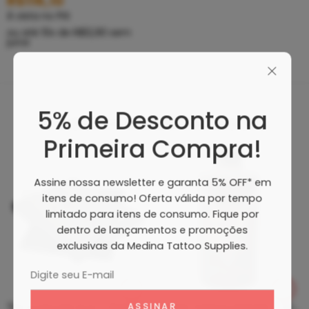
R$
116,10
À vista no PIX
ou até
10
x de
R$
12,90
sem
juros
5% de Desconto na
Produtos Recomendados
Primeira Compra!
Assine nossa newsletter e garanta 5% OFF* em
itens de consumo! Oferta válida por tempo
limitado para itens de consumo. Fique por
dentro de lançamentos e promoções
exclusivas da Medina Tattoo Supplies.
Tip Curto De Aço – Ponteira De Aço
Clean Tattoo Hornet – Cleaning Tattoo