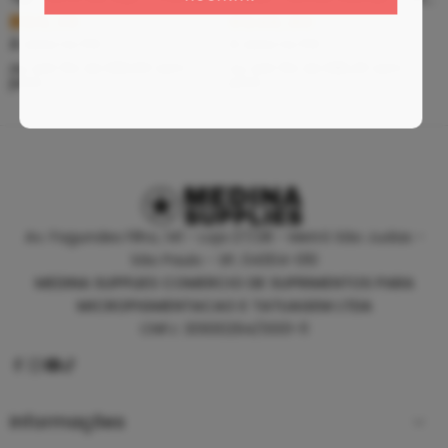
R$
5,39
R$
46,80
À vista no PIX
À vista no PIX
ou até
10
x de
R$
0,60
sem
ou até
10
x de
R$
5,20
sem
juros
juros
Av. Fagundes Filho, 141 - Loja 27/28 - Metrô São Judas -
São Paulo - SP, 04304-010
MEDINA SUPPLIES COMERCIO DE SUPRIMENTOS PARA
MICROPIGMENTACAO E TATUAGEM LTDA
CNPJ: 30930294/0001-11
Informações