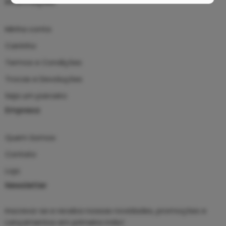
Informações
Minha conta
Carrinho
Termos e Condições
Trocas e Devoluções
Seja um parceiro
Empresa
Quem Somos
Contato
Loja
Newsletter
Inscreva-se e receba nossas novidades, promoções e
Lançamentos em primeira mão!