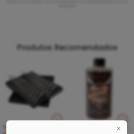
Nenhum produto foi encontrado correspondente à sua
seleção.
Produtos Recomendados
Tip Curto De Aço – Ponteira De Aço
Clean Tattoo Hornet – Cleaning Tattoo