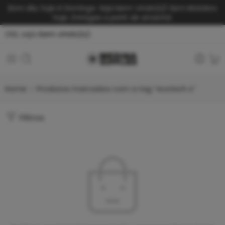
Bom dia, hoje é Domingo. Seja bem-vindo(a)!
Sem Motoboy
hoje. Entregas a partir de amanhã.
Olá, seja
bem vindo(a).
Home
Produtos marcados com a tag “evotech s”
Filtros