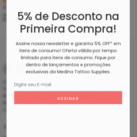
R$
5,39
R$
46,80
À vista no PIX
À vista no PIX
5% de Desconto na
ou até
10
x de
R$
0,60
sem
ou até
10
x de
R$
5,20
sem
juros
juros
Primeira Compra!
Assine nossa newsletter e garanta 5% OFF* em
itens de consumo! Oferta válida por tempo
limitado para itens de consumo. Fique por
dentro de lançamentos e promoções
exclusivas da Medina Tattoo Supplies.
Av. Fagundes Filho, 141 - Loja 27/28 - Metrô São Judas -
São Paulo - SP, 04304-010
MEDINA SUPPLIES COMERCIO DE SUPRIMENTOS PARA
MICROPIGMENTACAO E TATUAGEM LTDA
CNPJ: 30930294/0001-11