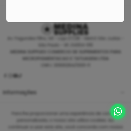
Av. Fagundes Filho, 141 - Loja 27/28 - Metrô São Judas -
São Paulo - SP, 04304-010
MEDINA SUPPLIES COMERCIO DE SUPRIMENTOS PARA
MICROPIGMENTACAO E TATUAGEM LTDA
CNPJ: 30930294/0001-11
Informações
Empresa
Para lhe proporcionar uma experiência de compra
personalizada, o nosso site utiliza cookies. Ao
continuar a usar este site, você concorda com nossa
Copyright 2025 ©
Medina Tattoo Supplies.