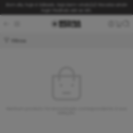
Bom dia, hoje é Sábado. Seja bem-vindo(a)!
Receba ainda
hoje! Pedindo até as 14h.
Filtros
Nenhum produto foi encontrado correspondente à sua
seleção.