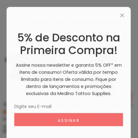
Produtos Recomendados
5% de Desconto na
Primeira Compra!
Assine nossa newsletter e garanta 5% OFF* em
itens de consumo! Oferta válida por tempo
limitado para itens de consumo. Fique por
dentro de lançamentos e promoções
exclusivas da Medina Tattoo Supplies.
Tip Curto De Aço – Ponteira De Aço
Clean Tattoo Hornet – Cleaning Tattoo
R$
5,39
R$
46,80
À vista no PIX
À vista no PIX
ou até
10
x de
R$
0,60
sem
ou até
10
x de
R$
5,20
sem
juros
juros