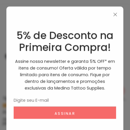
Produtos Recomendados
5% de Desconto na
Primeira Compra!
Assine nossa newsletter e garanta 5% OFF* em
itens de consumo! Oferta válida por tempo
limitado para itens de consumo. Fique por
dentro de lançamentos e promoções
exclusivas da Medina Tattoo Supplies.
Tip Curto De Aço – Ponteira De Aço
Clean Tattoo Hornet – Cleaning Tattoo
R$
5,39
R$
46,80
À vista no PIX
À vista no PIX
ou até
10
x de
R$
0,60
sem
ou até
10
x de
R$
5,20
sem
juros
juros