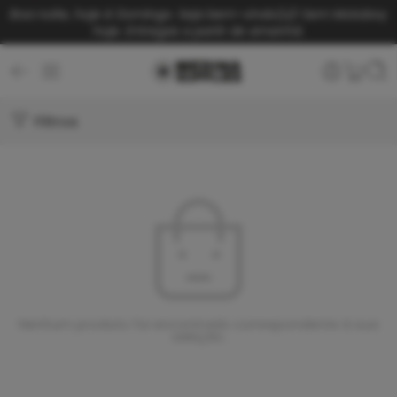
Boa noite, hoje é Domingo. Seja bem-vindo(a)!
Sem Motoboy
hoje. Entregas a partir de amanhã.
Filtros
Nenhum produto foi encontrado correspondente à sua
seleção.