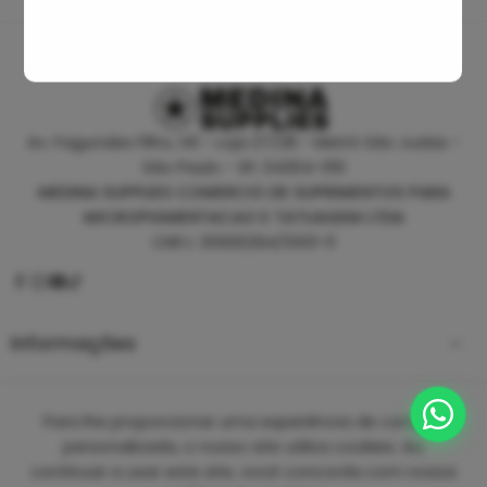
Av. Fagundes Filho, 141 - Loja 27/28 - Metrô São Judas -
São Paulo - SP, 04304-010
MEDINA SUPPLIES COMERCIO DE SUPRIMENTOS PARA
MICROPIGMENTACAO E TATUAGEM LTDA
CNPJ: 30930294/0001-11
Informações
Empresa
Para lhe proporcionar uma experiência de compra
personalizada, o nosso site utiliza cookies. Ao
continuar a usar este site, você concorda com nossa
Copyright 2025 ©
Medina Tattoo Supplies.