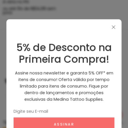
À vista no PIX
ou até
10
x de
R$
34,99
sem
juros
5% de Desconto na
Produtos Recomendados
Primeira Compra!
Assine nossa newsletter e garanta 5% OFF* em
itens de consumo! Oferta válida por tempo
limitado para itens de consumo. Fique por
dentro de lançamentos e promoções
exclusivas da Medina Tattoo Supplies.
Tip Curto De Aço – Ponteira De Aço
Clean Tattoo Hornet – Cleaning Tattoo