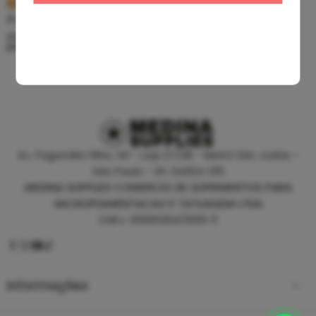
R$
5,39
R$
46,80
À vista no PIX
À vista no PIX
ou até
10
x de
R$
0,60
sem
ou até
10
x de
R$
5,20
sem
juros
juros
Av. Fagundes Filho, 141 - Loja 27/28 - Metrô São Judas -
São Paulo - SP, 04304-010
MEDINA SUPPLIES COMERCIO DE SUPRIMENTOS PARA
MICROPIGMENTACAO E TATUAGEM LTDA
CNPJ: 30930294/0001-11
Informações