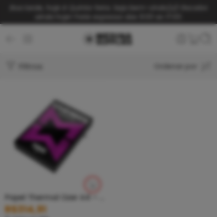
Boa tarde, hoje é Quinta-feira. Seja bem-vindo(a)!
Receba
ainda hoje! Frete expresso das 9:00 as 17:00.
Filtros
Ordenar por
Papel Thermal Ozer A4 – 100 Folhas
R$
314,91