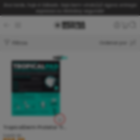
Boa tarde, hoje é Sábado. Seja bem-vindo(a)!
Agora: entrega
expressa ou Motoboy segunda!
Filtros
Ordenar por
TropicalDerm Protetor TropicalPad Absorvente
A partir de