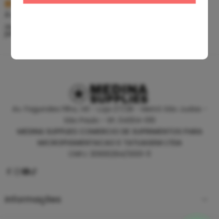
R$
5,39
R$
46,80
À vista no PIX
À vista no PIX
ou até
10
x de
R$
0,60
sem
ou até
10
x de
R$
5,20
sem
juros
juros
Av. Fagundes Filho, 141 - Loja 27/28 - Metrô São Judas -
São Paulo - SP, 04304-010
MEDINA SUPPLIES COMERCIO DE SUPRIMENTOS PARA
MICROPIGMENTACAO E TATUAGEM LTDA
CNPJ: 30930294/0001-11
Informações