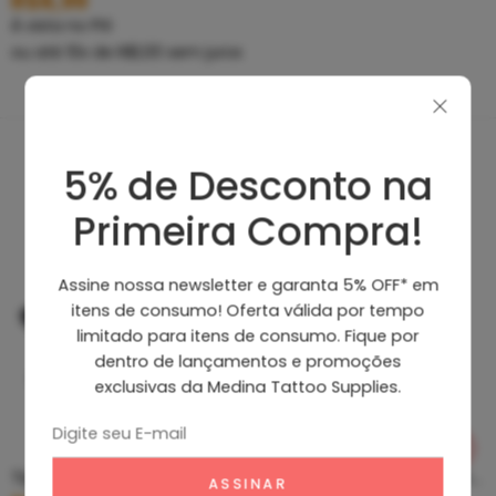
R$
8,99
À vista no PIX
ou até
10
x de
R$
1,00
sem juros
5% de Desconto na
Produtos Recomendados
Primeira Compra!
Assine nossa newsletter e garanta 5% OFF* em
itens de consumo! Oferta válida por tempo
limitado para itens de consumo. Fique por
dentro de lançamentos e promoções
exclusivas da Medina Tattoo Supplies.
Tip Curto De Aço – Ponteira De Aço
Clean Tattoo Hornet – Cleaning Tattoo