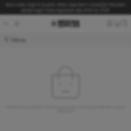
Boa noite, hoje é Quarta-feira. Seja bem-vindo(a)!
Receba
ainda hoje! Frete expresso das 9:00 as 17:00.
Filtros
Nenhum produto foi encontrado correspondente à sua
seleção.