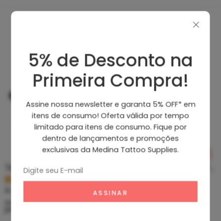
Produtos Recomendados
5% de Desconto na
Primeira Compra!
Assine nossa newsletter e garanta 5% OFF* em
itens de consumo! Oferta válida por tempo
limitado para itens de consumo. Fique por
dentro de lançamentos e promoções
exclusivas da Medina Tattoo Supplies.
Tip Curto De Aço – Ponteira De Aço
Clean Tattoo Hornet – Cleaning Tattoo
R$
5,39
R$
46,80
À vista no PIX
À vista no PIX
ou até
10
x de
R$
0,60
sem
ou até
10
x de
R$
5,20
sem
juros
juros