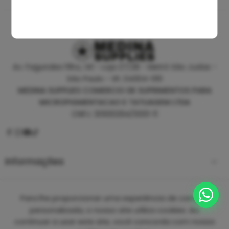
Av. Fagundes Filho, 141 - Loja 27/28 - Metrô São Judas -
São Paulo - SP, 04304-010
MEDINA SUPPLIES COMERCIO DE SUPRIMENTOS PARA
MICROPIGMENTACAO E TATUAGEM LTDA
CNPJ: 30930294/0001-11
Informações
Empresa
Para lhe proporcionar uma experiência de compra
personalizada, o nosso site utiliza cookies. Ao
continuar a usar este site, você concorda com nossa
Copyright 2025 ©
Medina Tattoo Supplies.