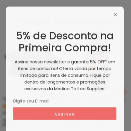
Produtos Recomendados
5% de Desconto na
Primeira Compra!
Assine nossa newsletter e garanta 5% OFF* em
itens de consumo! Oferta válida por tempo
limitado para itens de consumo. Fique por
dentro de lançamentos e promoções
exclusivas da Medina Tattoo Supplies.
Tip Curto De Aço – Ponteira De Aço
Clean Tattoo Hornet – Cleaning Tattoo
R$
5,39
R$
46,80
À vista no PIX
À vista no PIX
ou até
10
x de
R$
0,60
sem
ou até
10
x de
R$
5,20
sem
juros
juros