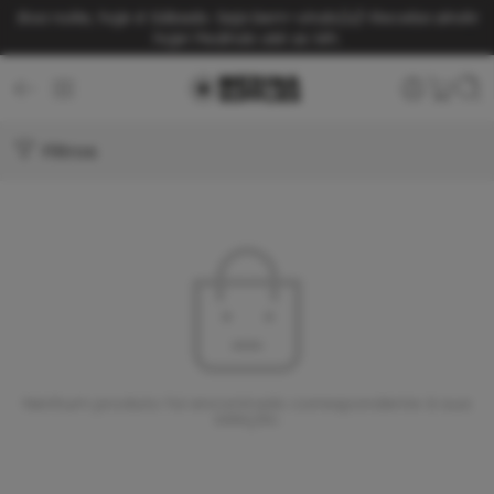
Boa noite, hoje é Sábado. Seja bem-vindo(a)!
Receba ainda
hoje! Pedindo até as 14h.
Filtros
Nenhum produto foi encontrado correspondente à sua
seleção.