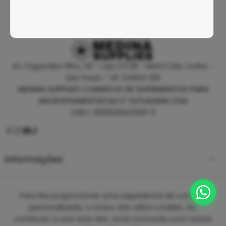
Av. Fagundes Filho, 141 - Loja 27/28 - Metrô São Judas -
São Paulo - SP, 04304-010
MEDINA SUPPLIES COMERCIO DE SUPRIMENTOS PARA
MICROPIGMENTACAO E TATUAGEM LTDA
CNPJ: 30930294/0001-11
Informações
Empresa
Para lhe proporcionar uma experiência de compra
personalizada, o nosso site utiliza cookies. Ao
continuar a usar este site, você concorda com nossa
Copyright 2025 ©
Medina Tattoo Supplies.