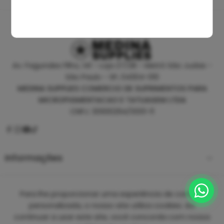
Av. Fagundes Filho, 141 - Loja 27/28 - Metrô São Judas -
São Paulo - SP, 04304-010
MEDINA SUPPLIES COMERCIO DE SUPRIMENTOS PARA
MICROPIGMENTACAO E TATUAGEM LTDA
CNPJ: 30930294/0001-11
Informações
Empresa
Para lhe proporcionar uma experiência de compra
personalizada, o nosso site utiliza cookies. Ao
continuar a usar este site, você concorda com nossa
Copyright 2025 ©
Medina Tattoo Supplies.