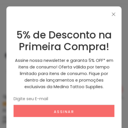
Produtos Recomendados
5% de Desconto na
Primeira Compra!
Assine nossa newsletter e garanta 5% OFF* em
itens de consumo! Oferta válida por tempo
limitado para itens de consumo. Fique por
dentro de lançamentos e promoções
exclusivas da Medina Tattoo Supplies.
Tip Curto De Aço – Ponteira De Aço
Clean Tattoo Hornet – Cleaning Tattoo
R$
5,39
R$
46,80
À vista no PIX
À vista no PIX
ou até
10
x de
R$
0,60
sem
ou até
10
x de
R$
5,20
sem
juros
juros