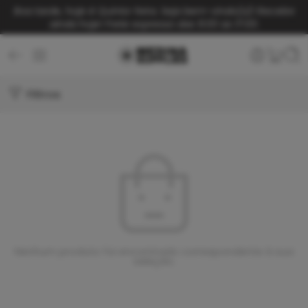
Boa tarde, hoje é Quinta-feira. Seja bem-vindo(a)!
Receba
ainda hoje! Frete expresso das 9:00 as 17:00.
Filtros
Nenhum produto foi encontrado correspondente à sua
seleção.