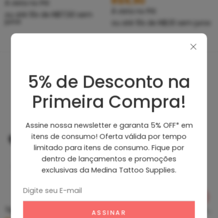
R$
9,90
À vista no PIX
À vista no PIX
ou até
10
x de
R$
17,50
sem
juros
ou até
10
x de
R$
1,10
sem juros
5% de Desconto na
Produtos Recomendados
Primeira Compra!
Assine nossa newsletter e garanta 5% OFF* em
itens de consumo! Oferta válida por tempo
limitado para itens de consumo. Fique por
dentro de lançamentos e promoções
exclusivas da Medina Tattoo Supplies.
Tip Curto De Aço – Ponteira De Aço
Clean Tattoo Hornet – Cleaning Tattoo