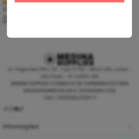
R$
5,39
R$
46,80
À vista no PIX
À vista no PIX
ou até
10
x de
R$
0,60
sem
ou até
10
x de
R$
5,20
sem
juros
juros
Av. Fagundes Filho, 141 - Loja 27/28 - Metrô São Judas -
São Paulo - SP, 04304-010
MEDINA SUPPLIES COMERCIO DE SUPRIMENTOS PARA
MICROPIGMENTACAO E TATUAGEM LTDA
CNPJ: 30930294/0001-11
Informações