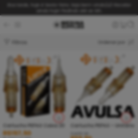
Boa tarde, hoje é Sexta-feira. Seja bem-vindo(a)!
Receba
ainda hoje! Pedindo até as 14h.
Filtros
Ordenar por
Cartucho PEPAX Caixa 20
Cartucho PEPAX – Unitário
R$
157,50
A partir de