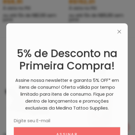
R$
8,91
R$
152,01
À vista no PIX
À vista no PIX
ou até
10
x de
R$
0,99
sem
ou até
10
x de
R$
16,89
sem
juros
juros
5% de Desconto na
Produtos Recomendados
Primeira Compra!
Assine nossa newsletter e garanta 5% OFF* em
itens de consumo! Oferta válida por tempo
limitado para itens de consumo. Fique por
dentro de lançamentos e promoções
exclusivas da Medina Tattoo Supplies.