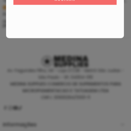
Tip Curto De Aço – Ponteira De Aço
Clean Tattoo Hornet – Cleaning Tattoo
R$
5,39
R$
46,80
À vista no PIX
À vista no PIX
ou até
10
x de
R$
0,60
sem
ou até
10
x de
R$
5,20
sem
juros
juros
Av. Fagundes Filho, 141 - Loja 27/28 - Metrô São Judas -
São Paulo - SP, 04304-010
MEDINA SUPPLIES COMERCIO DE SUPRIMENTOS PARA
MICROPIGMENTACAO E TATUAGEM LTDA
CNPJ: 30930294/0001-11
Informações