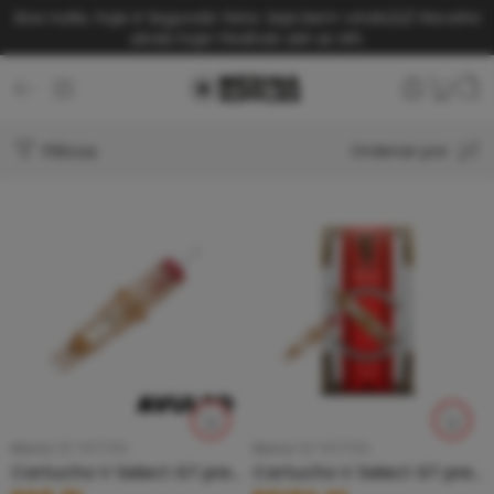
Boa noite, hoje é Segunda-feira. Seja bem-vindo(a)!
Receba
ainda hoje! Pedindo até as 14h.
Filtros
Ordenar por
Marca:
EZ TATTOO
Marca:
EZ TATTOO
Cartucho V Select GT premium – UNITÁRIO
Cartucho V Select GT premium – CAIXA