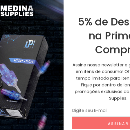
5% de Des
na Prim
Compr
Assine nossa newsletter e
em itens de consumo! Ofe
tempo limitado para ite
Fique por dentro de l
promoções exclusivas da
Supplies.
Produtos Recomendados