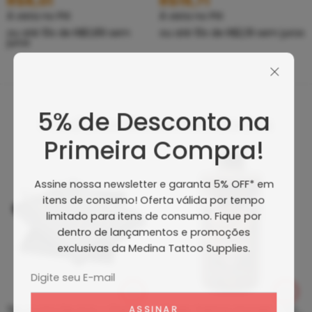
R$
8,01
R$
19,71
À vista no PIX
À vista no PIX
ou até
10
x de
R$
0,89
sem
ou até
10
x de
R$
2,19
sem juros
juros
5% de Desconto na
Produtos Recomendados
Primeira Compra!
Assine nossa newsletter e garanta 5% OFF* em
itens de consumo! Oferta válida por tempo
limitado para itens de consumo. Fique por
dentro de lançamentos e promoções
exclusivas da Medina Tattoo Supplies.
Tip Curto De Aço – Ponteira De Aço
Clean Tattoo Hornet – Cleaning Tattoo