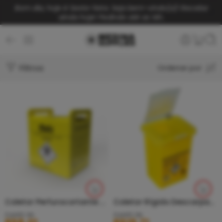
Bom dia, hoje é Sexta-feira. Seja bem-vindo(a)!
Receba
ainda hoje! Pedindo até as 14h.
Filtros
Ordenar por
Coletor Perfurocortante Premium Amarelo – Medix
Coletor Rígido Descarpack Perfuro Cortante
A partir de
A partir de