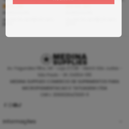
R$
5,39
R$
46,80
À vista no PIX
À vista no PIX
ou até
10
x de
R$
0,60
sem
ou até
10
x de
R$
5,20
sem
juros
juros
Av. Fagundes Filho, 141 - Loja 27/28 - Metrô São Judas -
São Paulo - SP, 04304-010
MEDINA SUPPLIES COMERCIO DE SUPRIMENTOS PARA
MICROPIGMENTACAO E TATUAGEM LTDA
CNPJ: 30930294/0001-11
Informações