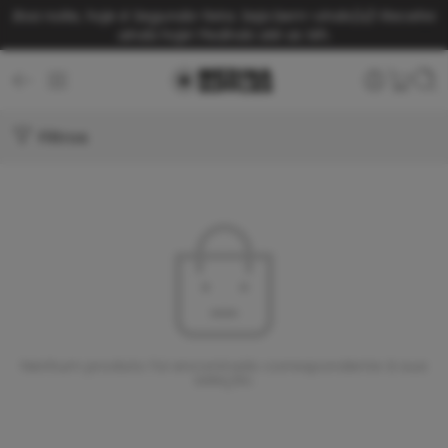
Boa noite, hoje é Segunda-feira. Seja bem-vindo(a)!
Receba
ainda hoje! Pedindo até as 14h.
Filtros
Nenhum produto foi encontrado correspondente à sua
seleção.