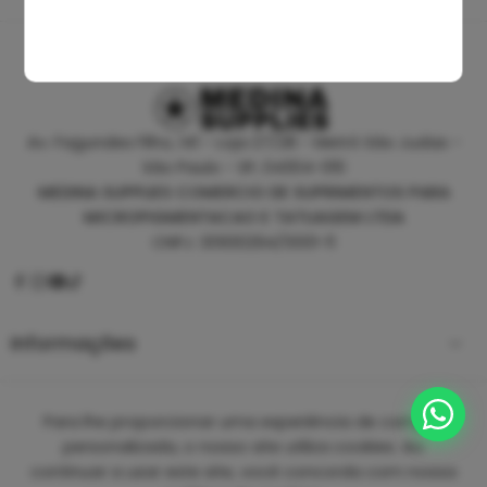
Av. Fagundes Filho, 141 - Loja 27/28 - Metrô São Judas -
São Paulo - SP, 04304-010
MEDINA SUPPLIES COMERCIO DE SUPRIMENTOS PARA
MICROPIGMENTACAO E TATUAGEM LTDA
CNPJ: 30930294/0001-11
Informações
Empresa
Para lhe proporcionar uma experiência de compra
personalizada, o nosso site utiliza cookies. Ao
continuar a usar este site, você concorda com nossa
Copyright 2025 ©
Medina Tattoo Supplies.