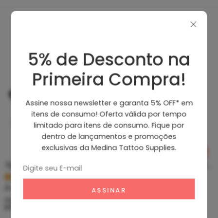
Produtos Recomendados
5% de Desconto na
Primeira Compra!
Assine nossa newsletter e garanta 5% OFF* em
itens de consumo! Oferta válida por tempo
limitado para itens de consumo. Fique por
dentro de lançamentos e promoções
exclusivas da Medina Tattoo Supplies.
Tip Curto De Aço – Ponteira De Aço
Clean Tattoo Hornet – Cleaning Tattoo
R$
5,39
R$
46,80
À vista no PIX
À vista no PIX
ou até
10
x de
R$
0,60
sem
ou até
10
x de
R$
5,20
sem
juros
juros