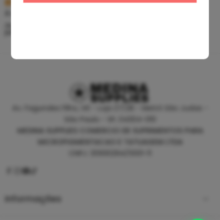
R$
5,39
R$
46,80
À vista no PIX
À vista no PIX
ou até
10
x de
R$
0,60
sem
ou até
10
x de
R$
5,20
sem
juros
juros
Av. Fagundes Filho, 141 - Loja 27/28 - Metrô São Judas -
São Paulo - SP, 04304-010
MEDINA SUPPLIES COMERCIO DE SUPRIMENTOS PARA
MICROPIGMENTACAO E TATUAGEM LTDA
CNPJ: 30930294/0001-11
Informações