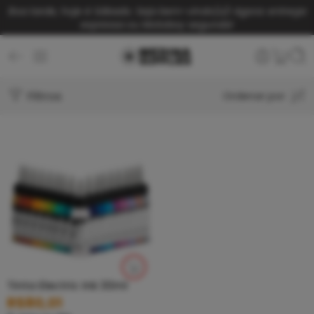
Boa tarde, hoje é Sábado. Seja bem-vindo(a)!
Agora: entrega
expressa ou Motoboy segunda!
Filtros
Ordenar por
Tinta Electric Ink 30ml
R$
80,01