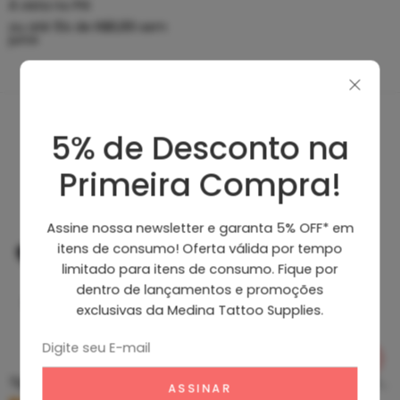
À vista no PIX
ou até
10
x de
R$
8,89
sem
juros
5% de Desconto na
Produtos Recomendados
Primeira Compra!
Assine nossa newsletter e garanta 5% OFF* em
itens de consumo! Oferta válida por tempo
limitado para itens de consumo. Fique por
dentro de lançamentos e promoções
exclusivas da Medina Tattoo Supplies.
Tip Curto De Aço – Ponteira De Aço
Clean Tattoo Hornet – Cleaning Tattoo