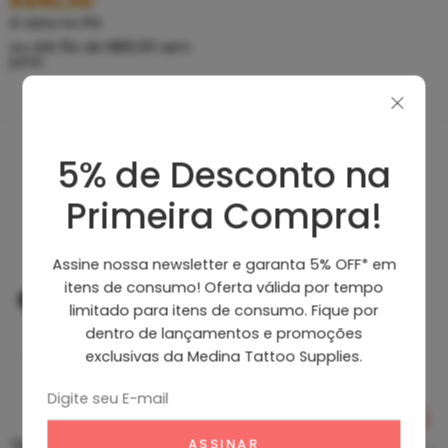
R$
90,00
À vista no PIX
ou até
10
x de
R$
10,00
sem
juros
5% de Desconto na
Produtos Recomendados
Primeira Compra!
Assine nossa newsletter e garanta 5% OFF* em
itens de consumo! Oferta válida por tempo
limitado para itens de consumo. Fique por
dentro de lançamentos e promoções
exclusivas da Medina Tattoo Supplies.
Tip Curto De Aço – Ponteira De Aço
Clean Tattoo Hornet – Cleaning Tattoo