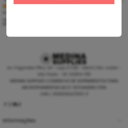
R$
5,39
R$
46,80
À vista no PIX
À vista no PIX
ou até
10
x de
R$
0,60
sem
ou até
10
x de
R$
5,20
sem
juros
juros
Av. Fagundes Filho, 141 - Loja 27/28 - Metrô São Judas -
São Paulo - SP, 04304-010
MEDINA SUPPLIES COMERCIO DE SUPRIMENTOS PARA
MICROPIGMENTACAO E TATUAGEM LTDA
CNPJ: 30930294/0001-11
Informações