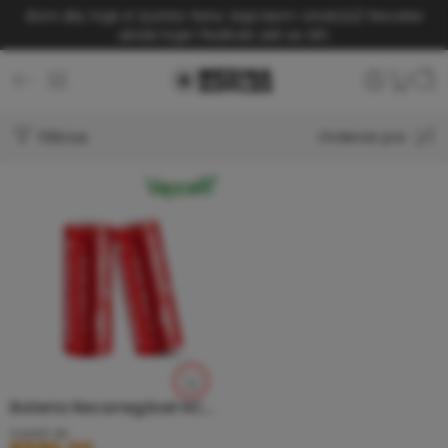
Bom dia, hoje é Quinta-feira. Seja bem-vindo(a)!
Receba
ainda hoje! Pedindo até as 14h.
Filtros
Ordenar por
Bateria Recarregável NCR 18500 – 2400 mAh
A partir de