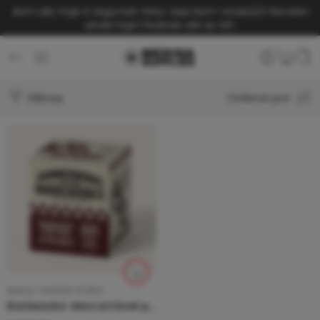
Bom dia, hoje é Segunda-feira. Seja bem-vindo(a)!
Receba
ainda hoje! Pedindo até as 14h.
Filtros
Ordenar por
Marca:
HAMMER WORKS
Barbeador descartável para tatuagem – Hammer Works