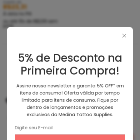
A partir de
R$
23,31
À vista no PIX
ou até
10
x de
R$
2,59
sem
juros
5% de Desconto na
Produtos Recomendados
Primeira Compra!
Assine nossa newsletter e garanta 5% OFF* em
itens de consumo! Oferta válida por tempo
limitado para itens de consumo. Fique por
dentro de lançamentos e promoções
exclusivas da Medina Tattoo Supplies.