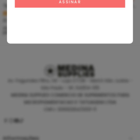
Tip Curto De Aço – Ponteira De Aço
Clean Tattoo Hornet – Cleaning Tattoo
R$
5,39
R$
46,80
À vista no PIX
À vista no PIX
ou até
10
x de
R$
0,60
sem
ou até
10
x de
R$
5,20
sem
juros
juros
Av. Fagundes Filho, 141 - Loja 27/28 - Metrô São Judas -
São Paulo - SP, 04304-010
MEDINA SUPPLIES COMERCIO DE SUPRIMENTOS PARA
MICROPIGMENTACAO E TATUAGEM LTDA
CNPJ: 30930294/0001-11
Informações