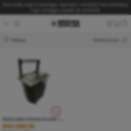
Boa tarde, hoje é Domingo. Seja bem-vindo(a)!
Sem Motoboy
hoje. Entregas a partir de amanhã.
Filtros
Ordenar por
Bancada Advance One – BLACK
R$
3.050,91