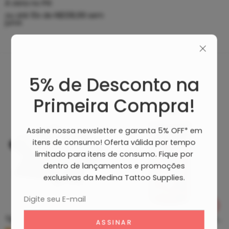
À vista no PIX
ou até
10
x de
R$
338,99
sem
juros
5% de Desconto na
Produtos Recomendados
Primeira Compra!
Assine nossa newsletter e garanta 5% OFF* em
itens de consumo! Oferta válida por tempo
limitado para itens de consumo. Fique por
dentro de lançamentos e promoções
exclusivas da Medina Tattoo Supplies.
Tip Curto De Aço – Ponteira De Aço
Clean Tattoo Hornet – Cleaning Tattoo