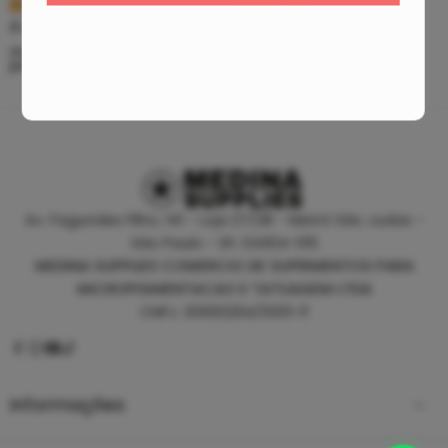
R$
5,39
R$
46,80
À vista no PIX
À vista no PIX
ou até
10
x de
R$
0,60
sem
ou até
10
x de
R$
5,20
sem
juros
juros
Av. Fagundes Filho, 141 - Loja 27/28 - Metrô São Judas -
São Paulo - SP, 04304-010
MEDINA SUPPLIES COMERCIO DE SUPRIMENTOS PARA
MICROPIGMENTACAO E TATUAGEM LTDA
CNPJ: 30930294/0001-11
Informações