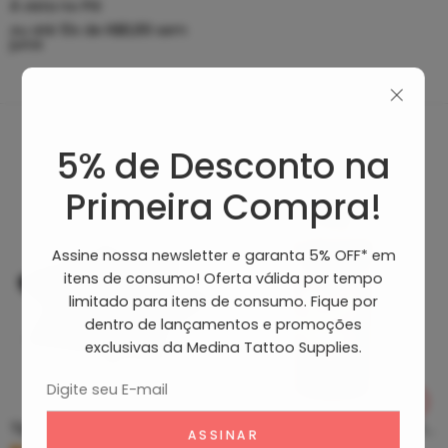
À vista no PIX
ou até
10
x de
R$
8,89
sem
juros
5% de Desconto na
Produtos Recomendados
Primeira Compra!
Assine nossa newsletter e garanta 5% OFF* em
itens de consumo! Oferta válida por tempo
limitado para itens de consumo. Fique por
dentro de lançamentos e promoções
exclusivas da Medina Tattoo Supplies.
Tip Curto De Aço – Ponteira De Aço
Clean Tattoo Hornet – Cleaning Tattoo