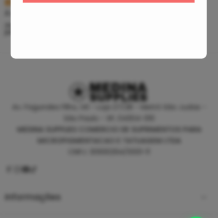
R$
5,39
R$
46,80
À vista no PIX
À vista no PIX
ou até
10
x de
R$
0,60
sem
ou até
10
x de
R$
5,20
sem
juros
juros
Av. Fagundes Filho, 141 - Loja 27/28 - Metrô São Judas -
São Paulo - SP, 04304-010
MEDINA SUPPLIES COMERCIO DE SUPRIMENTOS PARA
MICROPIGMENTACAO E TATUAGEM LTDA
CNPJ: 30930294/0001-11
Informações