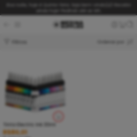
Boa noite, hoje é Quinta-feira. Seja bem-vindo(a)!
Receba
ainda hoje! Pedindo até as 14h.
Filtros
Ordenar por
Tinta Electric Ink 30ml
R$
80,01