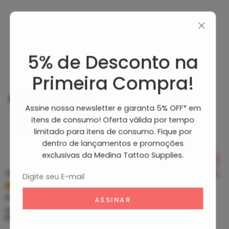
Produtos Recomendados
5% de Desconto na
Primeira Compra!
Assine nossa newsletter e garanta 5% OFF* em
itens de consumo! Oferta válida por tempo
limitado para itens de consumo. Fique por
dentro de lançamentos e promoções
exclusivas da Medina Tattoo Supplies.
Tip Curto De Aço – Ponteira De Aço
Clean Tattoo Hornet – Cleaning Tattoo
R$
5,39
R$
46,80
À vista no PIX
À vista no PIX
ou até
10
x de
R$
0,60
sem
ou até
10
x de
R$
5,20
sem
juros
juros