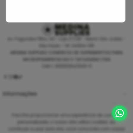
Av. Fagundes Filho, 141 - Loja 27/28 - Metrô São Judas -
São Paulo - SP, 04304-010
MEDINA SUPPLIES COMERCIO DE SUPRIMENTOS PARA
MICROPIGMENTACAO E TATUAGEM LTDA
CNPJ: 30930294/0001-11
Informações
Empresa
Para lhe proporcionar uma experiência de compra
personalizada, o nosso site utiliza cookies. Ao
continuar a usar este site, você concorda com nossa
Copyright 2025 ©
Medina Tattoo Supplies.