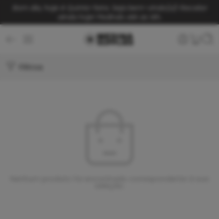
Bom dia, hoje é Quinta-feira. Seja bem-vindo(a)!
Receba
ainda hoje! Pedindo até as 14h.
Filtros
Nenhum produto foi encontrado correspondente à sua
seleção.