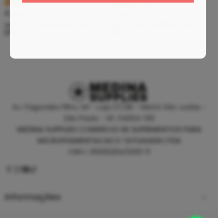
R$
5,39
R$
46,80
À vista no PIX
À vista no PIX
ou até
10
x de
R$
0,60
sem
ou até
10
x de
R$
5,20
sem
juros
juros
Av. Fagundes Filho, 141 - Loja 27/28 - Metrô São Judas -
São Paulo - SP, 04304-010
MEDINA SUPPLIES COMERCIO DE SUPRIMENTOS PARA
MICROPIGMENTACAO E TATUAGEM LTDA
CNPJ: 30930294/0001-11
Informações