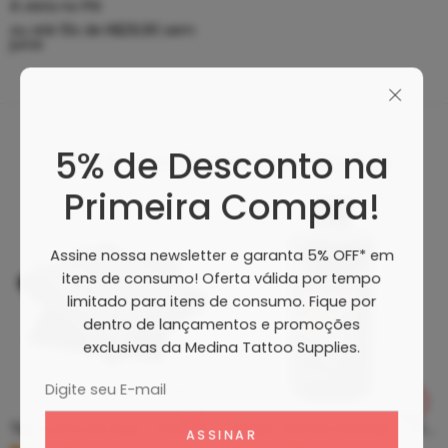
À vista no PIX
ou até
10
x de
R$
29,90
sem
juros
5% de Desconto na
Produtos Recomendados
Primeira Compra!
Assine nossa newsletter e garanta 5% OFF* em
itens de consumo! Oferta válida por tempo
limitado para itens de consumo. Fique por
dentro de lançamentos e promoções
exclusivas da Medina Tattoo Supplies.
Tip Curto De Aço – Ponteira De Aço
Clean Tattoo Hornet – Cleaning Tattoo