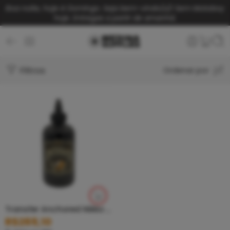
Boa noite, hoje é Domingo. Seja bem-vindo(a)!
Sem Motoboy
hoje. Entregas a partir de amanhã.
Filtros
Ordenar por
Transfer Anchored Nikko Hurtado – 250ml
R$
269,10