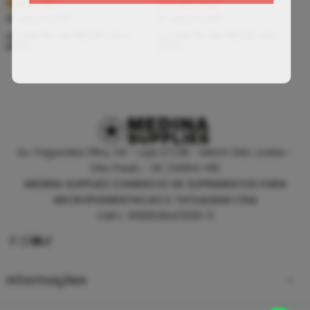
R$
5,39
R$
46,80
À vista no PIX
À vista no PIX
ou até
10
x de
R$
0,60
sem
ou até
10
x de
R$
5,20
sem
juros
juros
Av. Fagundes Filho, 141 - Loja 27/28 - Metrô São Judas -
São Paulo - SP, 04304-010
MEDINA SUPPLIES COMERCIO DE SUPRIMENTOS PARA
MICROPIGMENTACAO E TATUAGEM LTDA
CNPJ: 30930294/0001-11
Informações