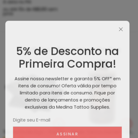
À vista no PIX
ou até
10
x de
R$
8,89
sem
juros
5% de Desconto na
Produtos Recomendados
Primeira Compra!
Assine nossa newsletter e garanta 5% OFF* em
itens de consumo! Oferta válida por tempo
limitado para itens de consumo. Fique por
dentro de lançamentos e promoções
exclusivas da Medina Tattoo Supplies.
Tip Curto De Aço – Ponteira De Aço
Clean Tattoo Hornet – Cleaning Tattoo