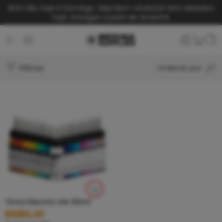
Bom dia, hoje é Domingo. Seja bem-vindo(a)!
Sem Motoboy
hoje. Entregas a partir de amanhã.
Filtros
Ordenar por
Tinta Electric Ink 30ml
R$
80,01