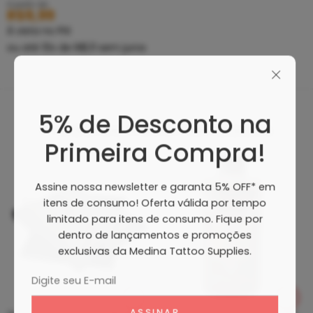
A partir de
R$
9,99
À vista no PIX
ou até
10
x de
R$
1,11
sem juros
5% de Desconto na
Produtos Recomendados
Primeira Compra!
Assine nossa newsletter e garanta 5% OFF* em
itens de consumo! Oferta válida por tempo
limitado para itens de consumo. Fique por
dentro de lançamentos e promoções
exclusivas da Medina Tattoo Supplies.