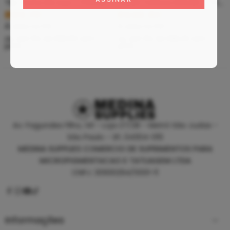
Tip Curto De Aço – Ponteira De Aço
Clean Tattoo Hornet – Cleaning Tattoo
R$
5,39
R$
46,80
À vista no PIX
À vista no PIX
ou até
10
x de
R$
0,60
sem
ou até
10
x de
R$
5,20
sem
juros
juros
Av. Fagundes Filho, 141 - Loja 27/28 - Metrô São Judas -
São Paulo - SP, 04304-010
MEDINA SUPPLIES COMERCIO DE SUPRIMENTOS PARA
MICROPIGMENTACAO E TATUAGEM LTDA
CNPJ: 30930294/0001-11
Informações