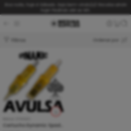
Boa noite, hoje é Sábado. Seja bem-vindo(a)!
Receba ainda
hoje! Pedindo até as 14h.
Filtros
Ordenar por
Marca:
DYNAMIC
Cartucho Dynamic Spades – Unitário