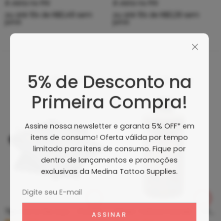
À vista no PIX
À vista no PIX
ou até
10
x de
R$
3,49
sem
ou até
10
x de
R$
3,29
sem
juros
juros
5% de Desconto na
Produtos Recomendados
Primeira Compra!
Assine nossa newsletter e garanta 5% OFF* em
itens de consumo! Oferta válida por tempo
limitado para itens de consumo. Fique por
dentro de lançamentos e promoções
exclusivas da Medina Tattoo Supplies.
Tip Curto De Aço – Ponteira De Aço
Clean Tattoo Hornet – Cleaning Tattoo