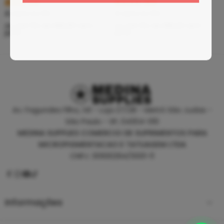
R$
5,39
R$
46,80
À vista no PIX
À vista no PIX
ou até
10
x de
R$
0,60
sem
ou até
10
x de
R$
5,20
sem
juros
juros
Av. Fagundes Filho, 141 - Loja 27/28 - Metrô São Judas -
São Paulo - SP, 04304-010
MEDINA SUPPLIES COMERCIO DE SUPRIMENTOS PARA
MICROPIGMENTACAO E TATUAGEM LTDA
CNPJ: 30930294/0001-11
Informações