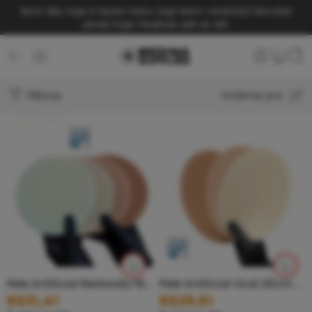
Bom dia, hoje é Sexta-feira. Seja bem-vindo(a)!
Receba
ainda hoje! Pedindo até as 14h.
Filtros
Ordenar por
Pele Artificial Redonda 19cm – UP
Pele Artificial Oval 20cm x 14cm – UP
R$
31,41
R$
29,61