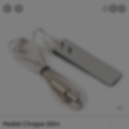
1
/
7
Pedal Chapa Slim