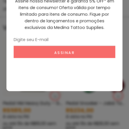
Tags:
chapa inox
,
pedal chapa
,
PEDAL INOX
,
Assine nossa newsletter e garanta 5% OFF* em
itens de consumo! Oferta válida por tempo
pedal new fontes chapa
limitado para itens de consumo. Fique por
dentro de lançamentos e promoções
Você também pode gostar…
exclusivas da Medina Tattoo Supplies.
Pedal HM Heavy Duty – Grande
Pedal Snooker – Jabá Tattoo -Handmade
R$
585,00
R$
234,00
À vista no PIX
À vista no PIX
ou até
10
x de
R$
65,00
sem
ou até
10
x de
R$
26,00
sem
juros
juros