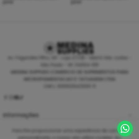
juros
juros
Av. Fagundes Filho, 141 - Loja 27/28 - Metrô São Judas -
São Paulo - SP, 04304-010
MEDINA SUPPLIES COMERCIO DE SUPRIMENTOS PARA
MICROPIGMENTACAO E TATUAGEM LTDA
CNPJ: 30930294/0001-11
Informações
Empresa
Para lhe proporcionar uma experiência de compra
personalizada, o nosso site utiliza cookies. Ao