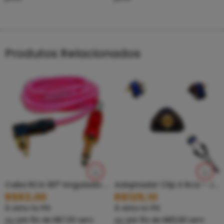
Produtos Relacionados
Cabo RCA 90° Angulado – Cabo Silicone Tiaflex
Adaptador Clip X Rca – Jaba Tattoo
R$
63,00
R$
125,10
À vista no PIX
À vista no PIX
ou até
10
x de
R$
7,00
sem
ou até
10
x de
R$
13,90
sem