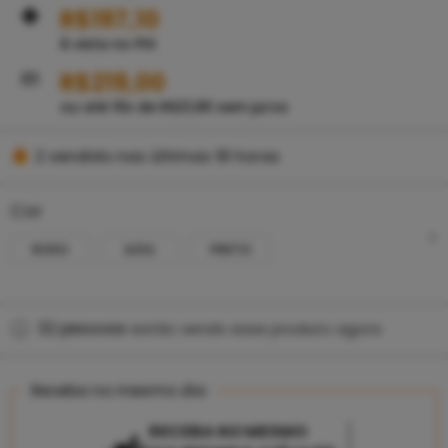
R$
197,10
À vista no PIX
R$
219,00
ou até
10
x de
R$
21,90
sem juros
2 vendido nas últimas 18 horas
Se apresse! Mais de 19 pessoas têm isso em seus
carrinhos
Cor
ROXO
AZUL
PRETO
32
pessoas
estão vendo esse produto agora
Receba no mesmo dia
RECEBA NO MESMO