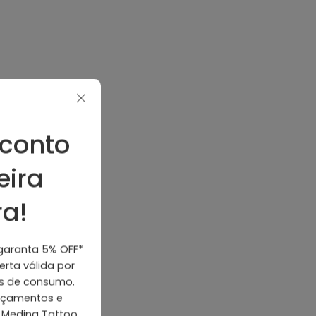
conto
eira
a!
 garanta 5% OFF*
rta válida por
ns de consumo.
ançamentos e
 Medina Tattoo