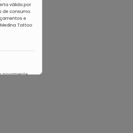
rta válida por
ns de consumo.
ançamentos e
 Medina Tattoo
up novamente