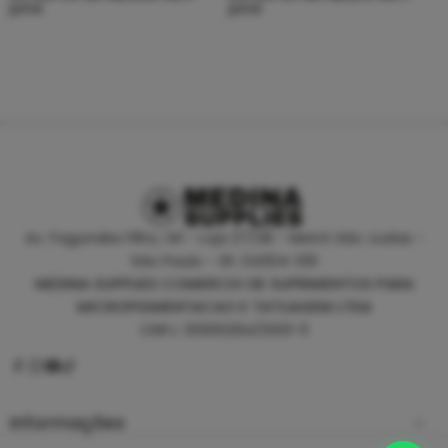
juros
juros
Av. Fagundes Filho, 141 - Loja 27/28 - Metrô São Judas -
São Paulo - SP, 04304-010
MEDINA SUPPLIES COMERCIO DE SUPRIMENTOS PARA
MICROPIGMENTACAO E TATUAGEM LTDA
CNPJ: 30930294/0001-11
Informações