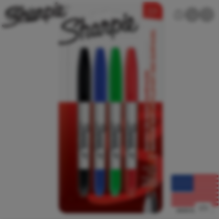
1
/
3