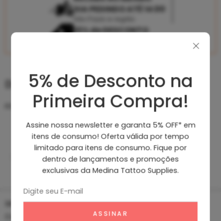
DIA PEDINDO ATÉ 14:00
São Paulo e região
10% de DESCONTO
PAGANDO NO PIX
Vendido e entregue por
Medina Tattoo Supplies
5% de Desconto na
Descrição
Primeira Compra!
Kit com 4 sharpie ponta fina e ponta ultra fina
Assine nossa newsletter e garanta 5% OFF* em
itens de consumo! Oferta válida por tempo
limitado para itens de consumo. Fique por
Descrição
dentro de lançamentos e promoções
Características
exclusivas da Medina Tattoo Supplies.
Leia mais
Marcas de tinta
Com duas pontas em uma, os
orgulhosamente permanentes
marcadores permanentes Sharpie
em papel, plástico, metal e na
Twin Tip permitem que você se
SKU:
32174
expresse da maneira que quiser.
maioria das outras superfícies
Categorias:
Acessórios
,
Canetas Free Hand
,
Destaque
Ousado ao máximo e permanente
Cores intensamente