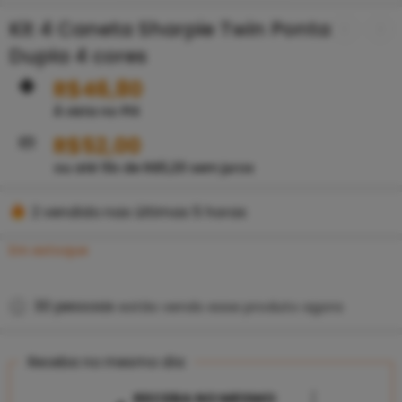
Kit 4 Caneta Sharpie Twin Ponta
Dupla 4 cores
R$
46,80
À vista no PIX
R$
52,00
ou até
10
x de
R$
5,20
sem juros
2 vendido nas últimas 5 horas
Se apresse! Mais de 20 pessoas têm isso em seus
Em estoque
carrinhos
30
pessoas
estão vendo esse produto agora
Receba no mesmo dia
RECEBA NO MESMO