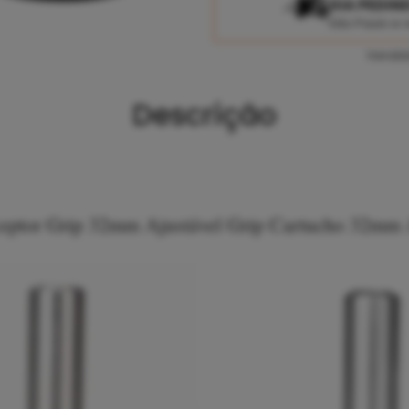
DIA PEDIN
São Paulo e 
Vendid
Descrição
eptor Grip 32mm Ajustável
Grip Cartucho 32mm 