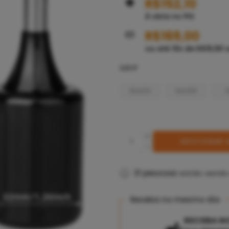
R$
152,10
À vista no PIX
R$
169,00
ou até
10
x de
R$
16,90
s
GRIP
BLACK
SILVER
ADICIONAR 
31
pessoas
estão vendo
Receba no mesmo dia
RECEBA N