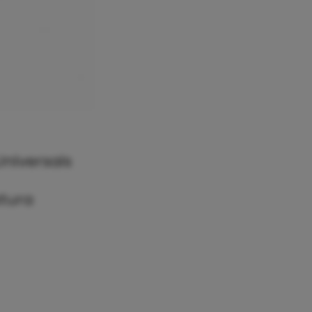
niversais
tura