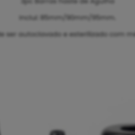
3pc Barras haste de Agulha
Inclui: 85mm/90mm/95mm.
 ser autoclavado e esterilizado com mét