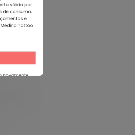
rta válida por
ns de consumo.
ançamentos e
 Medina Tattoo
up novamente