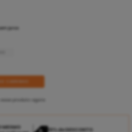
em juros
RED
AO CARRINHO
 esse produto agora
O MESMO
10% de DESCONTO