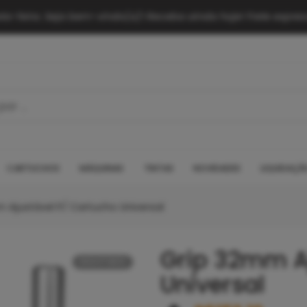
exta-feira. Seja bem-vindo(a)!
Receba ainda hoje! Frete express
CARTUCHOS
MÁQUINAS
TINTAS
NOVIDADES
LIQUIDAÇÃ
 Ajustável P/ Cartucho Universal
Grip 32mm A
ESGOTADO
Universal