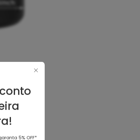
conto
 Ajustável
eira
a!
 garanta 5% OFF*