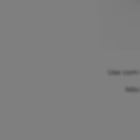
Use com 
Não