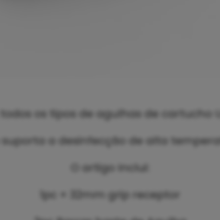
todos os tipos de agulhas de cartucho U
 suporta a desinfecção de alta tempera
O artigo Inclui:
1pc × 32mm grip receptor