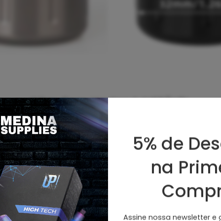
V
êm Com Hastes AJUSTÁVEL
Diâmetro: aproximadamente 32mm
5% de Des
to Total: Aproximadamente 80-85mm,
na Prim
Compr
Assine nossa newsletter e