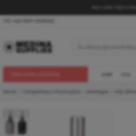
Boa noite, hoje é S
Olá, seja
bem vindo(a).
HOME
LOJA
PROCURAR CATEGORIAS
Home
Campanhas e Promoções
Destaque
Grip 32mm