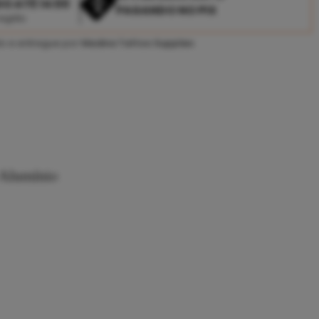
DO ATÉ 14:00
PAGANDO NO PIX
região
o e entregue por
Medina Tattoo Supplies
Alumínio