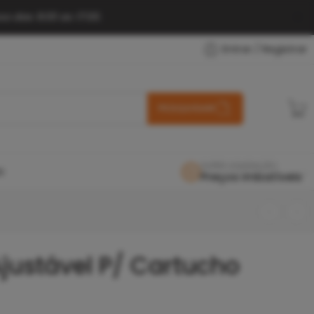
o das 9:00 as 17:00.
Entrar / Registrar
PESQUISAR
SUPER LIQUIDAÇÃO
O
Preços Imbatíveis
justável P/ Cartucho