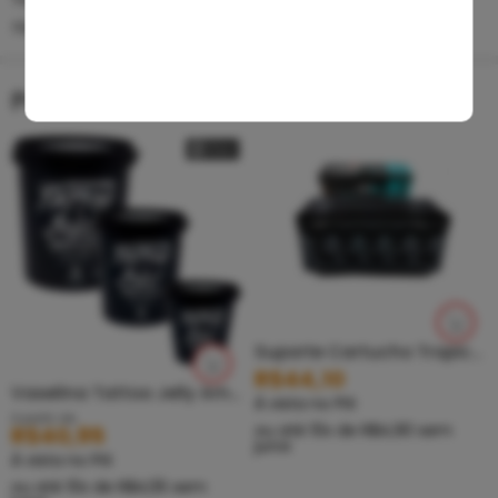
FILME PARA TATUAGEM
Produtos Relacionados
Suporte Cartucho Tropicalderm – Porta Cartucho 5 Bases
R$
44,10
Vaselina Tattoo Jelly Amazon Especial com vitaminas A e D
À vista no PIX
A partir de
ou até
10
x de
R$
4,90
sem
R$
40,95
juros
À vista no PIX
ou até
10
x de
R$
4,55
sem