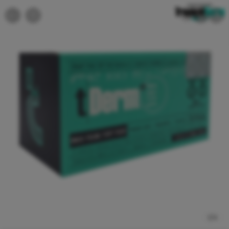
1
/
4