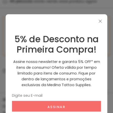
46
pessoas
estão vendo esse produto agora
Receba no mesmo dia
RECEBA NO MESMO
DIA PEDINDO ATÉ 14:00
5% de Desconto na
São Paulo e região
10% de DESCONTO
Primeira Compra!
PAGANDO NO PIX
Vendido e entregue por
Medina Tattoo Supplies
Assine nossa newsletter e garanta 5% OFF* em
itens de consumo! Oferta válida por tempo
Descrição
limitado para itens de consumo. Fique por
dentro de lançamentos e promoções
Filme Curativo T Derm FIX Rolo
exclusivas da Medina Tattoo Supplies.
Leia mais
Filme Curativo Cirúrgico T Derm FIX Rolo
SKU:
t-derm-fix
Categorias:
Acessórios
,
Assepsia
,
Destaque
,
Filmes
Tags:
curativo tatuagem
,
filme cirúrgico
,
filme curativo
,