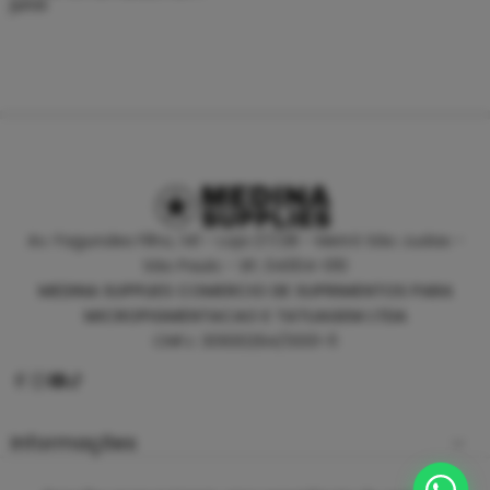
juros
Av. Fagundes Filho, 141 - Loja 27/28 - Metrô São Judas -
São Paulo - SP, 04304-010
MEDINA SUPPLIES COMERCIO DE SUPRIMENTOS PARA
MICROPIGMENTACAO E TATUAGEM LTDA
CNPJ: 30930294/0001-11
Informações