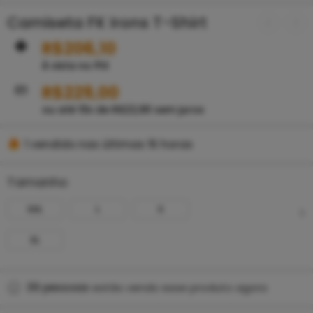
Camiseta FK Irons T-Shirt
R$
206,10
À vista no PIX
R$
229,00
ou até
10
x de
R$
22,90
sem juros
1 vendido nas últimas 16 horas
Se apresse! Mais de 11 pessoas têm isso em seus
carrinhos
Tamanho
XXL
L
S
XL
39
pessoas
estão vendo esse produto agora