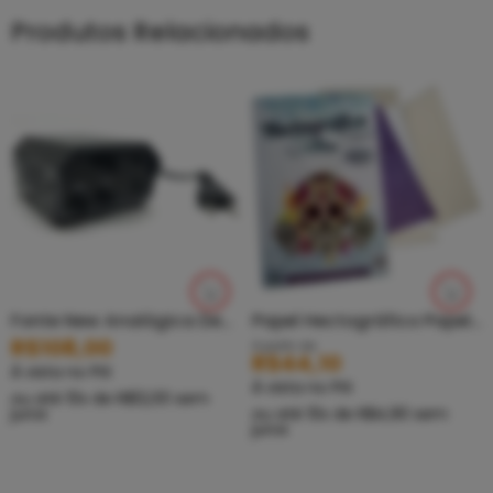
Produtos Relacionados
Fonte New Analógica Deslizante – Plug P10
Papel Hectográfico Papel Carbono Stencil Tattoo TTS
R$
108,00
A partir de
R$
44,10
À vista no PIX
À vista no PIX
ou até
10
x de
R$
12,00
sem
juros
ou até
10
x de
R$
4,90
sem
juros