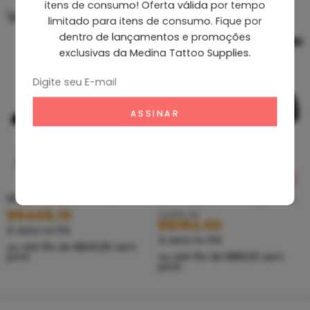
itens de consumo! Oferta válida por tempo
Você também pode gostar…
limitado para itens de consumo. Fique por
dentro de lançamentos e promoções
exclusivas da Medina Tattoo Supplies.
MOLETOM DYNAMIC HOODIE
Boné Dynamic Made In USA
R$
449,10
A partir de
R$
162,00
À vista no PIX
À vista no PIX
ou até
10
x de
R$
49,90
sem
juros
ou até
10
x de
R$
18,00
sem
juros