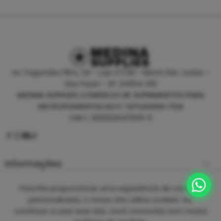
Av. Fagundes Filho, 141 - Loja 27/28 - Metrô São Judas -
São Paulo - SP, 04304-010
MEDINA SUPPLIES COMERCIO DE SUPRIMENTOS PARA
MICROPIGMENTACAO E TATUAGEM LTDA
CNPJ: 30930294/0001-11
Informações
Empresa
Para lhe proporcionar uma experiência de compra
personalizada, o nosso site utiliza cookies. Ao
continuar a usar este site, você concorda com nossa