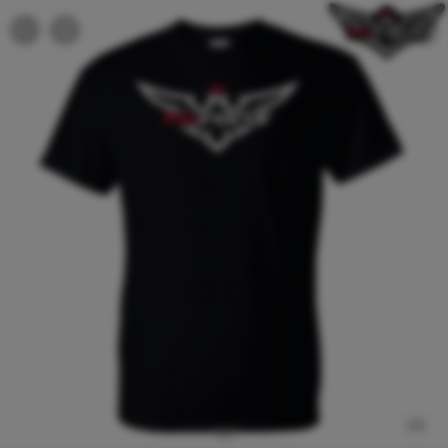
1
/
3